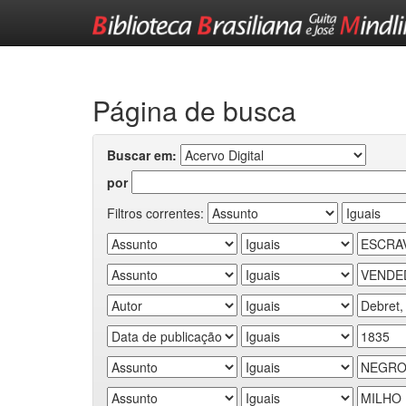
Skip
navigation
Página de busca
Buscar em:
por
Filtros correntes: