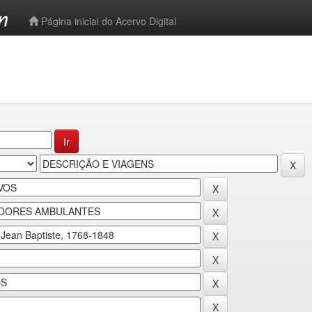
-->
Página inicial do Acervo Digital