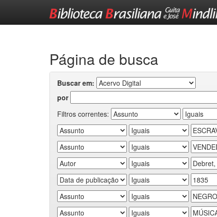
Skip
navigation
Página de busca
Buscar em:
por
Filtros correntes: