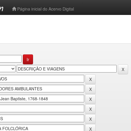
-->
Página inicial do Acervo Digital