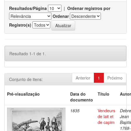
Resultados/Página
|
Ordenar registros por
Ordenar
Registro(s)
Resultado 1-1 de 1.
Anterior
1
Próximo
Conjunto de itens:
Pré-visualização
Data do
Título
Autor
documento
1835
Vendeurs
Debre
de lait et
Jean
de capim
Baptis
1768-