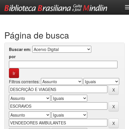
Skip
navigation
Página de busca
Buscar em:
por
Filtros correntes: