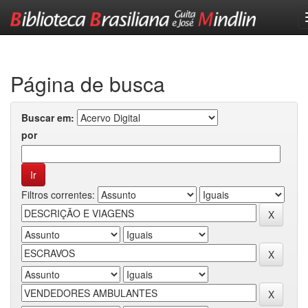
Skip
navigation
Página de busca
Buscar em:
por
Filtros correntes: