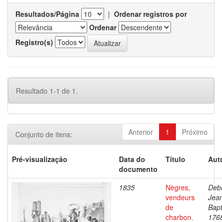
Resultados/Página
|
Ordenar registros por
Ordenar
Registro(s)
Resultado 1-1 de 1.
Anterior
1
Próximo
Conjunto de itens:
Pré-visualização
Data do
Título
Aut
documento
1835
Nègres,
Debr
vendeurs
Jea
de
Bapt
charbon.
176