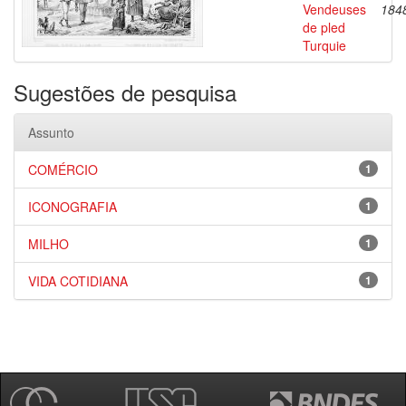
Vendeuses
184
de pled
Turquie
Sugestões de pesquisa
Assunto
COMÉRCIO
1
ICONOGRAFIA
1
MILHO
1
VIDA COTIDIANA
1