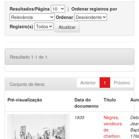
Resultados/Página
|
Ordenar registros por
Ordenar
Registro(s)
Resultado 1-1 de 1.
Anterior
1
Próximo
Conjunto de itens:
Pré-visualização
Data do
Título
Aut
documento
1835
Nègres,
Debr
vendeurs
Jea
de
Bapt
charbon.
176