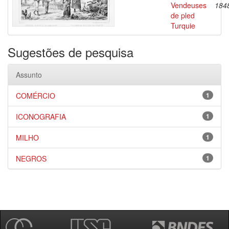
Vendeuses
184
de pled
Turquie
Sugestões de pesquisa
Assunto
COMÉRCIO
1
ICONOGRAFIA
1
MILHO
1
NEGROS
1