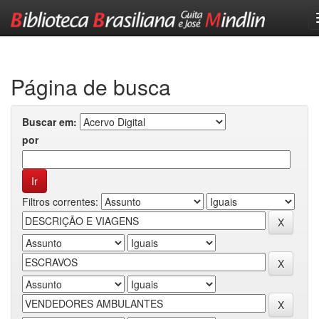
Skip
navigation
Página de busca
Buscar em:
por
Filtros correntes: