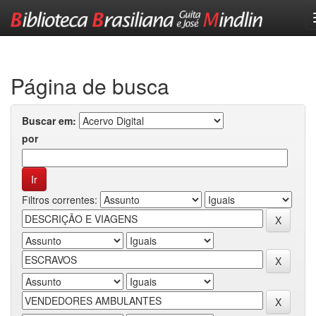
Skip
navigation
Página de busca
Buscar em:
por
Filtros correntes: