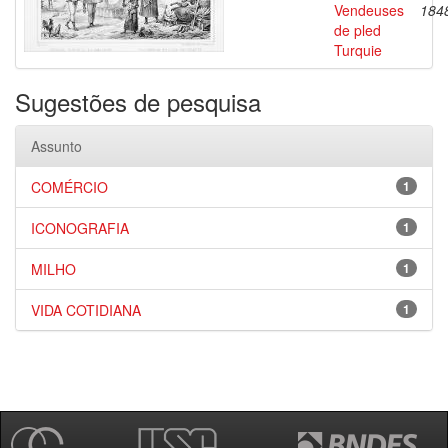
Vendeuses
184
de pled
Turquie
Sugestões de pesquisa
Assunto
COMÉRCIO
1
ICONOGRAFIA
1
MILHO
1
VIDA COTIDIANA
1