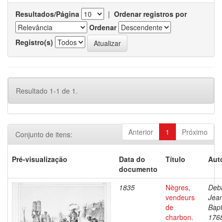
Resultados/Página
|
Ordenar registros por
Ordenar
Registro(s)
Resultado 1-1 de 1.
Anterior
1
Próximo
Conjunto de itens:
Pré-visualização
Data do
Título
Aut
documento
1835
Nègres,
Debr
vendeurs
Jea
de
Bapt
charbon.
176