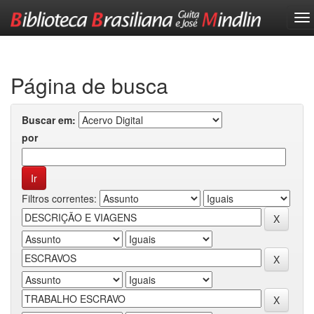
Skip
navigation
Página de busca
Buscar em:
por
Filtros correntes: