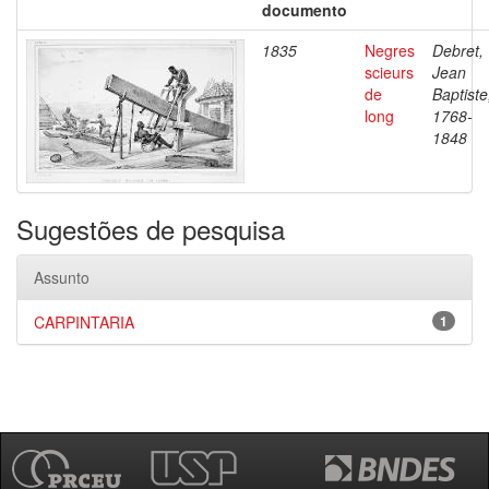
documento
1835
Negres
Debret,
scieurs
Jean
de
Baptiste
long
1768-
1848
Sugestões de pesquisa
Assunto
CARPINTARIA
1