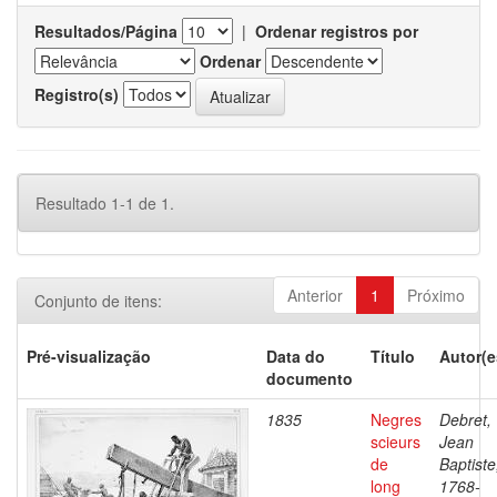
Resultados/Página
|
Ordenar registros por
Ordenar
Registro(s)
Resultado 1-1 de 1.
Anterior
1
Próximo
Conjunto de itens:
Pré-visualização
Data do
Título
Autor(e
documento
1835
Negres
Debret,
scieurs
Jean
de
Baptiste
long
1768-