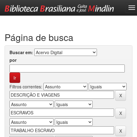
Skip
navigation
Página de busca
Buscar em:
por
Filtros correntes: