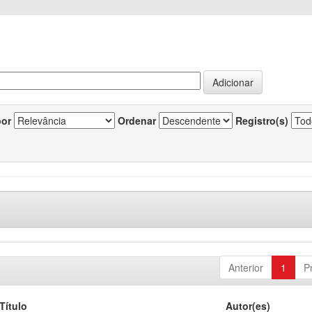
por
Ordenar
Registro(s)
Anterior
1
P
Título
Autor(es)