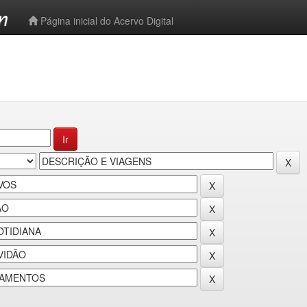
-->
Página inicial do Acervo Digital