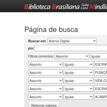
Skip
navigation
Página de busca
Buscar em:
por
Filtros correntes:
Retornar valores