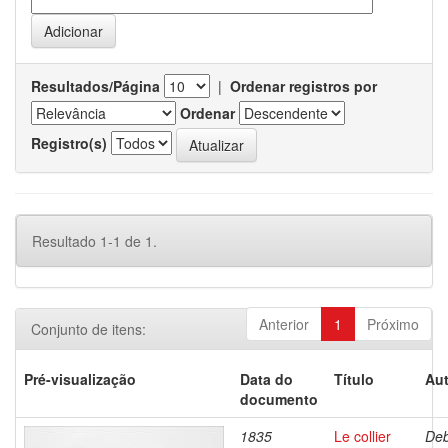
Resultados/Página
|
Ordenar registros por
Ordenar
Registro(s)
Resultado 1-1 de 1.
Anterior
1
Próximo
Conjunto de itens:
Pré-visualização
Data do
Título
Aut
documento
1835
Le collier
Deb