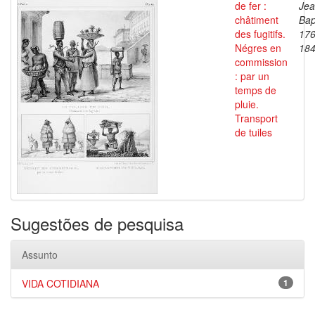
de fer :
Je
châtiment
Bap
des fugitifs.
176
Négres en
18
commission
: par un
temps de
pluie.
Transport
de tuiles
Sugestões de pesquisa
Assunto
VIDA COTIDIANA
1