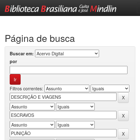
Skip
navigation
Página de busca
Buscar em:
por
Filtros correntes: