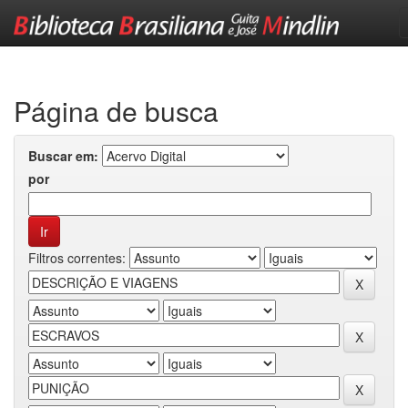
Skip
navigation
Página de busca
Buscar em:
por
Filtros correntes: