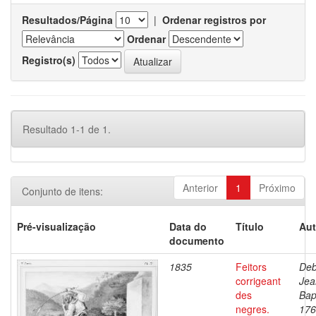
Resultados/Página
|
Ordenar registros por
Ordenar
Registro(s)
Resultado 1-1 de 1.
Anterior
1
Próximo
Conjunto de itens:
Pré-visualização
Data do
Título
Aut
documento
1835
Feitors
Deb
corrigeant
Jea
des
Bap
negres.
176