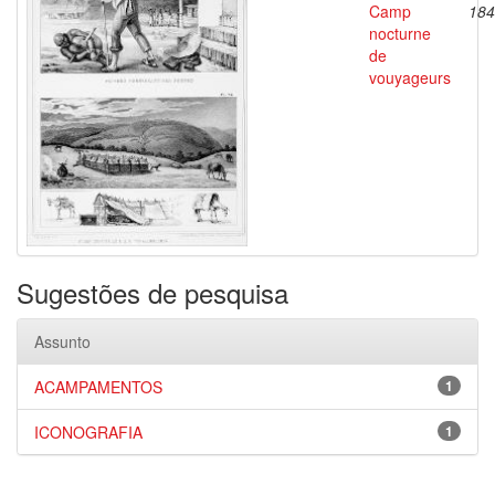
Camp
184
nocturne
de
vouyageurs
Sugestões de pesquisa
Assunto
ACAMPAMENTOS
1
ICONOGRAFIA
1