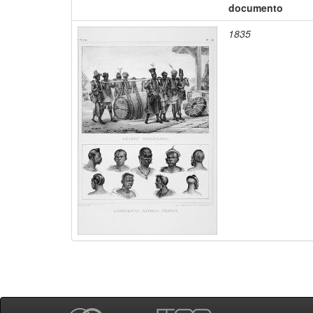
documento
1835