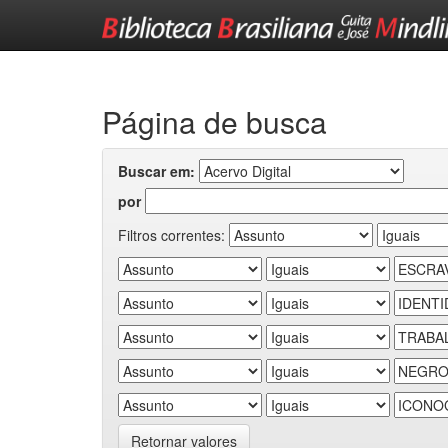
Skip
navigation
Página de busca
Buscar em:
por
Filtros correntes:
Retornar valores