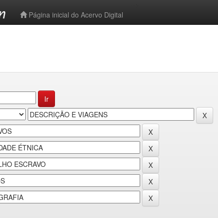
-->
Página inicial do Acervo Digital