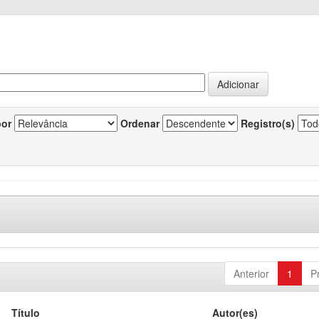
por
Ordenar
Registro(s)
Anterior
1
P
Título
Autor(es)