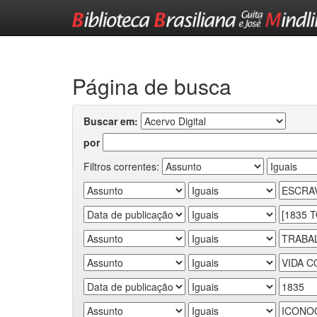
Skip
navigation
Página de busca
Buscar em:
por
Filtros correntes: