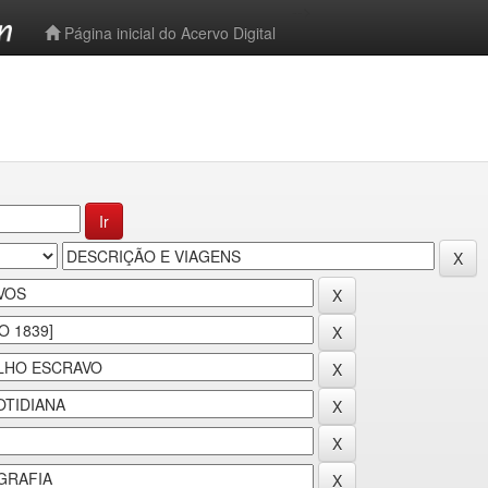
-->
Página inicial do Acervo Digital