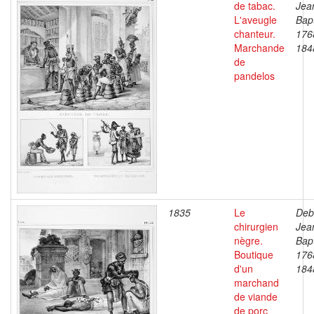
de tabac.
Jea
L'aveugle
Bapt
chanteur.
176
Marchande
184
de
pandelos
1835
Le
Deb
chirurgien
Jea
nègre.
Bapt
Boutique
176
d'un
184
marchand
de viande
de porc