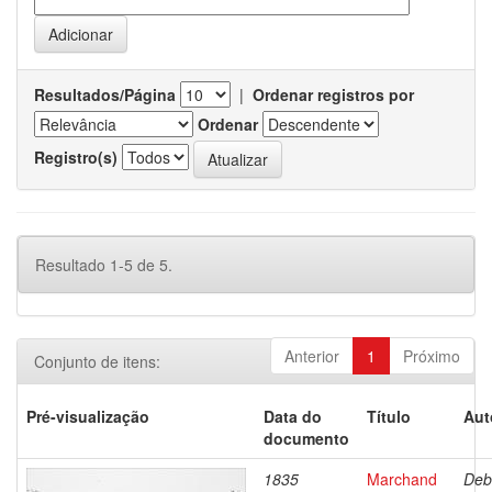
Resultados/Página
|
Ordenar registros por
Ordenar
Registro(s)
Resultado 1-5 de 5.
Anterior
1
Próximo
Conjunto de itens:
Pré-visualização
Data do
Título
Aut
documento
1835
Marchand
Deb