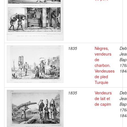
1835
Nègres,
Deb
vendeurs
Jea
de
Bapt
charbon.
176
Vendeuses
184
de pled
Turquie
1835
Vendeurs
Deb
de lait et
Jea
de capim
Bapt
176
184