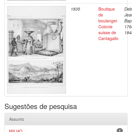
1835
Boutique
Deb
de
Jea
boulanger.
Bapt
Colonie
176
suisse de
184
Cantagallo
Sugestões de pesquisa
Assunto
MILHO
1