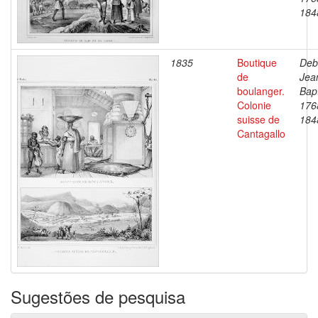
184
1835
Boutique
Deb
de
Jea
boulanger.
Bapt
Colonie
176
suisse de
184
Cantagallo
Sugestões de pesquisa