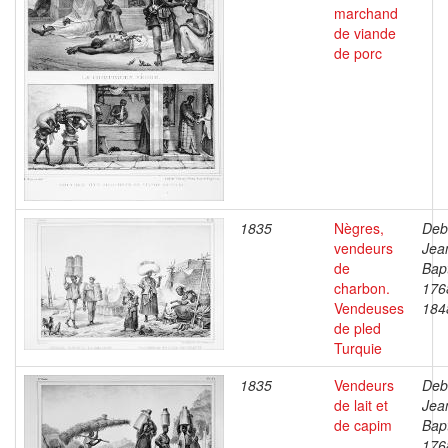
marchand
de viande
de porc
1835
Nègres,
Deb
vendeurs
Jea
de
Bapt
charbon.
176
Vendeuses
184
de pled
Turquie
1835
Vendeurs
Deb
de lait et
Jea
de capim
Bapt
176