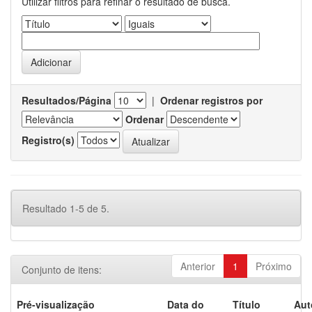
Utilizar filtros para refinar o resultado de busca.
Resultados/Página
|
Ordenar registros por
Ordenar
Registro(s)
Resultado 1-5 de 5.
Anterior
1
Próximo
Conjunto de itens:
Pré-visualização
Data do
Título
Aut