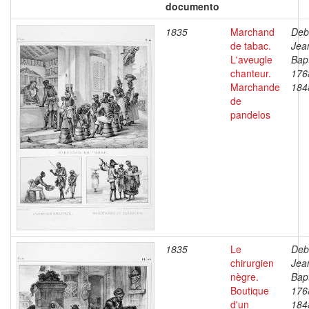
documento
1835
Marchand
Deb
de tabac.
Jea
L'aveugle
Bapt
chanteur.
176
Marchande
184
de
pandelos
1835
Le
Deb
chirurgien
Jea
nègre.
Bapt
Boutique
176
d'un
184