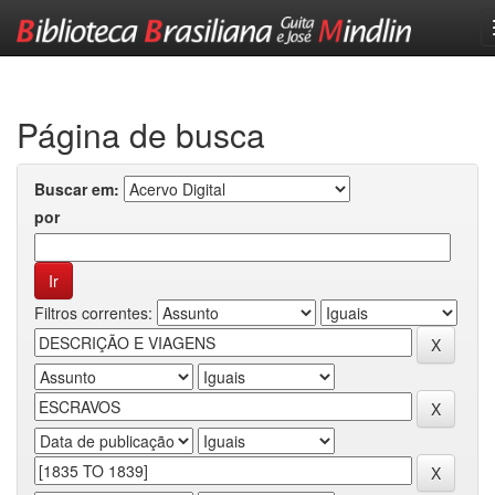
Skip
navigation
Página de busca
Buscar em:
por
Filtros correntes: