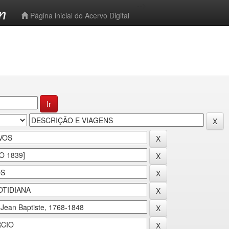
-->
Página inicial do Acervo Digital