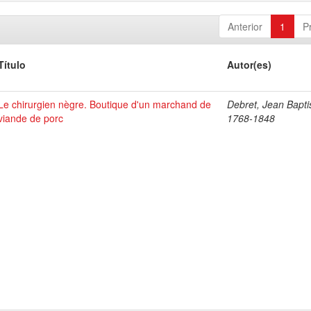
Anterior
1
P
Título
Autor(es)
Le chirurgien nègre. Boutique d'un marchand de
Debret, Jean Bapti
viande de porc
1768-1848