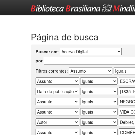
Skip
navigation
Página de busca
Buscar em:
por
Filtros correntes: