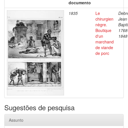
documento
1835
Le
Debre
chirurgien
Jean
nègre.
Bapti
Boutique
1768
d'un
1848
marchand
de viande
de porc
Sugestões de pesquisa
Assunto