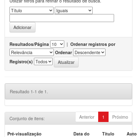
Utilizar filtros para refinar o resultado de busca.
Resultados/Página
|
Ordenar registros por
Ordenar
Registro(s)
Resultado 1-1 de 1.
Anterior
1
Próximo
Conjunto de itens:
Pré-visualização
Data do
Título
Auto