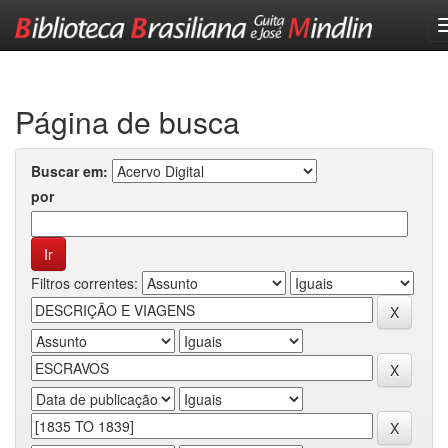
Skip
navigation
Página de busca
Buscar em:
por
Filtros correntes: