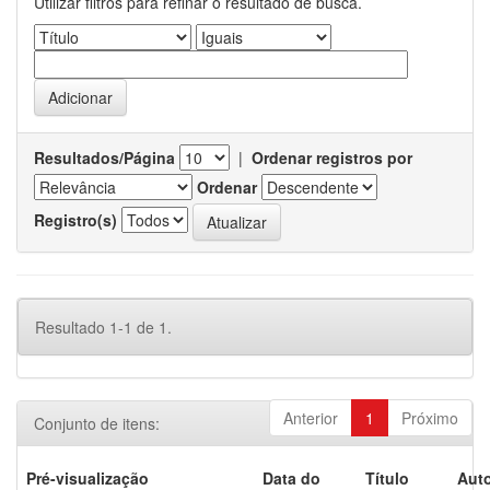
Utilizar filtros para refinar o resultado de busca.
Resultados/Página
|
Ordenar registros por
Ordenar
Registro(s)
Resultado 1-1 de 1.
Anterior
1
Próximo
Conjunto de itens:
Pré-visualização
Data do
Título
Auto