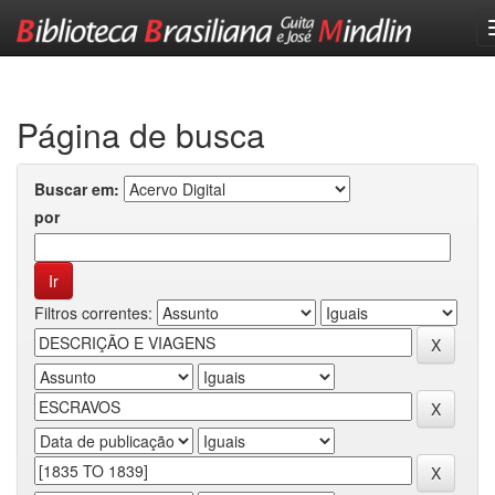
Skip
navigation
Página de busca
Buscar em:
por
Filtros correntes: