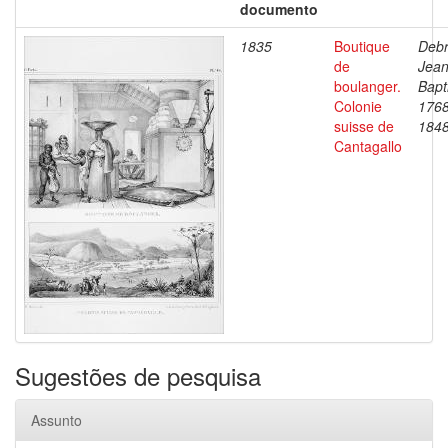
documento
1835
Boutique
Debr
de
Jea
boulanger.
Bapt
Colonie
1768
suisse de
184
Cantagallo
Sugestões de pesquisa
Assunto