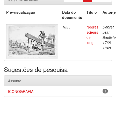
Pré-visualização
Data do
Título
Autor(e
documento
1835
Negres
Debret,
scieurs
Jean
de
Baptiste
long
1768-
1848
Sugestões de pesquisa
Assunto
ICONOGRAFIA
1