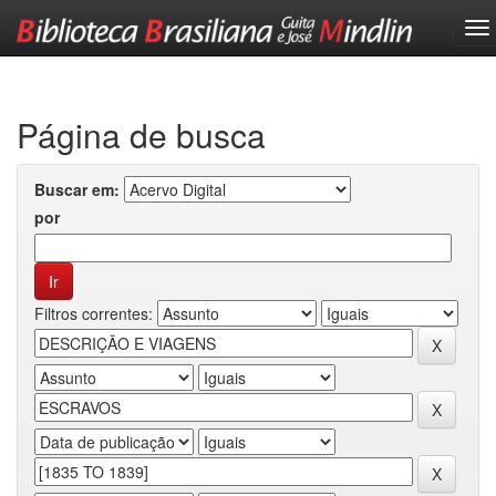
Skip
navigation
Página de busca
Buscar em:
por
Filtros correntes: