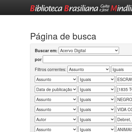
Skip
navigation
Página de busca
Buscar em:
por
Filtros correntes: