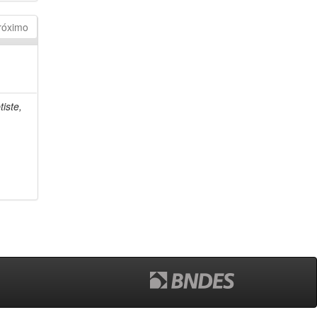
róximo
iste,