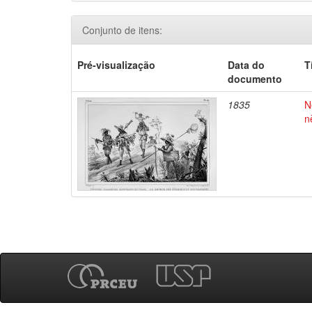
Conjunto de itens:
Pré-visualização
Data do
T
documento
1835
N
n