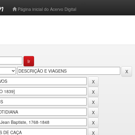
-->
Página inicial do Acervo Digital