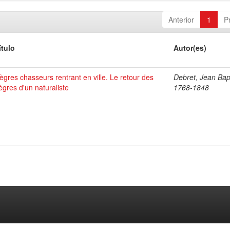
Anterior
1
P
ítulo
Autor(es)
ègres chasseurs rentrant en ville. Le retour des
Debret, Jean Bapt
ègres d'un naturaliste
1768-1848