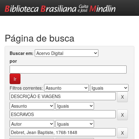
Skip
navigation
Página de busca
Buscar em:
por
Filtros correntes: