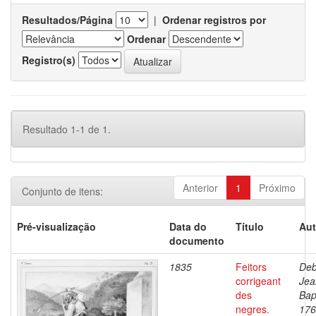
Resultados/Página
|
Ordenar registros por
Ordenar
Registro(s)
Resultado 1-1 de 1.
Anterior
1
Próximo
Conjunto de itens:
Pré-visualização
Data do
Título
Aut
documento
1835
Feitors
Deb
corrigeant
Jea
des
Bap
negres.
176