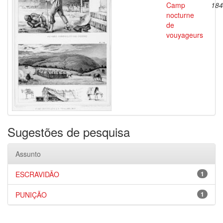
Camp
184
nocturne
de
vouyageurs
Sugestões de pesquisa
Assunto
ESCRAVIDÃO
1
PUNIÇÃO
1