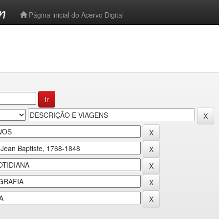
-->
Página inicial do Acervo Digital