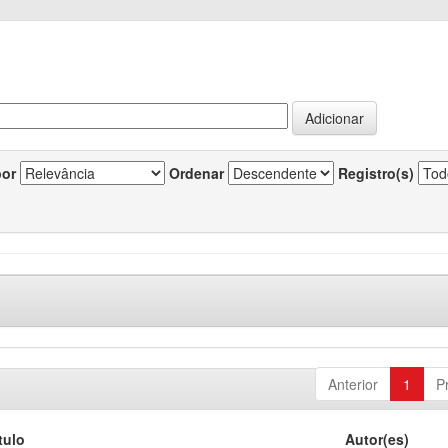
por
Ordenar
Registro(s)
Anterior
1
P
tulo
Autor(es)