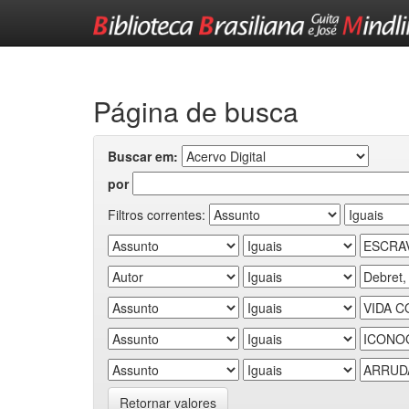
Skip
navigation
Página de busca
Buscar em:
por
Filtros correntes:
Retornar valores