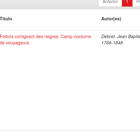
Anterior
1
P
Título
Autor(es)
Feitors corrigeant des negres. Camp nocturne
Debret, Jean Baptis
de vouyageurs
1768-1848