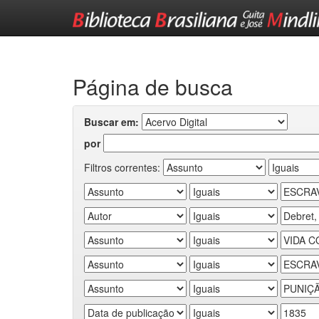
Skip
navigation
Página de busca
Buscar em:
por
Filtros correntes: