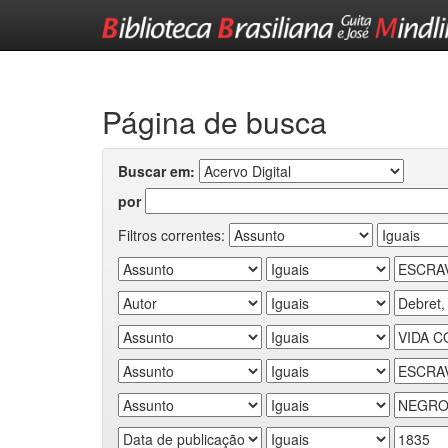
Skip
navigation
Página de busca
Buscar em:
por
Filtros correntes: