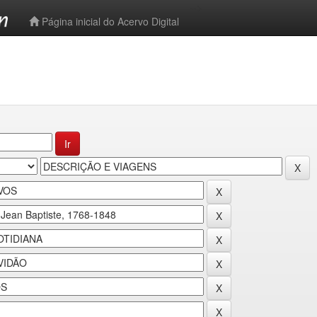
-->
Página inicial do Acervo Digital