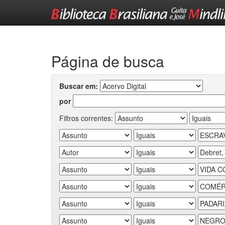
Skip
navigation
Página de busca
Buscar em:
por
Filtros correntes: