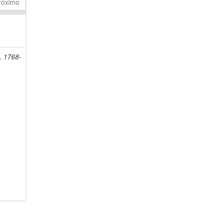
róximo
, 1768-