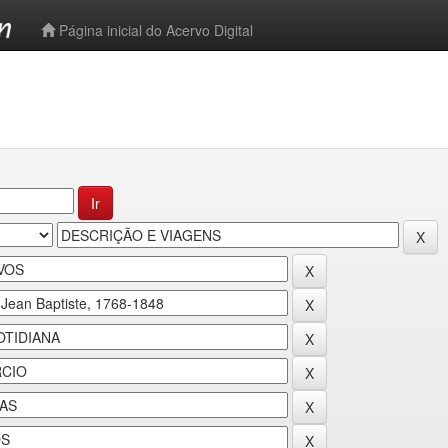
-->
Página inicial do Acervo Digital