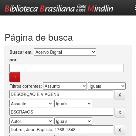
Skip
navigation
Página de busca
Buscar em:
por
Filtros correntes: