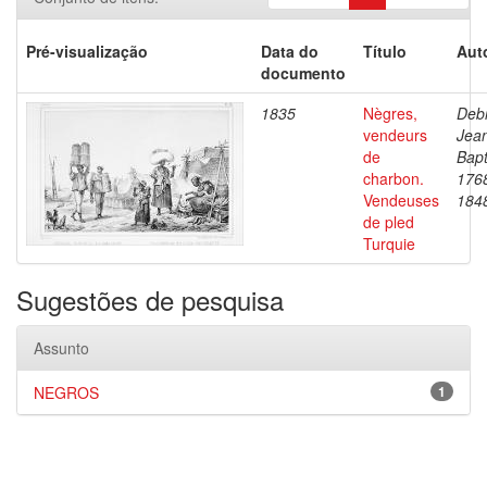
Pré-visualização
Data do
Título
Aut
documento
1835
Nègres,
Debr
vendeurs
Jea
de
Bapt
charbon.
176
Vendeuses
184
de pled
Turquie
Sugestões de pesquisa
Assunto
NEGROS
1