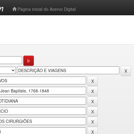
-->
Página inicial do Acervo Digital