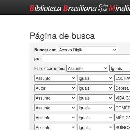
Skip
navigation
Página de busca
Buscar em:
por
Filtros correntes: