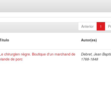
Anterior
1
P
Título
Autor(es)
Le chirurgien nègre. Boutique d'un marchand de
Debret, Jean Bapti
viande de porc
1768-1848