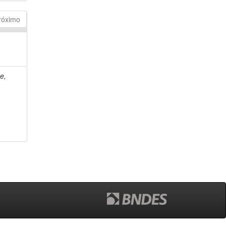
róximo
e,