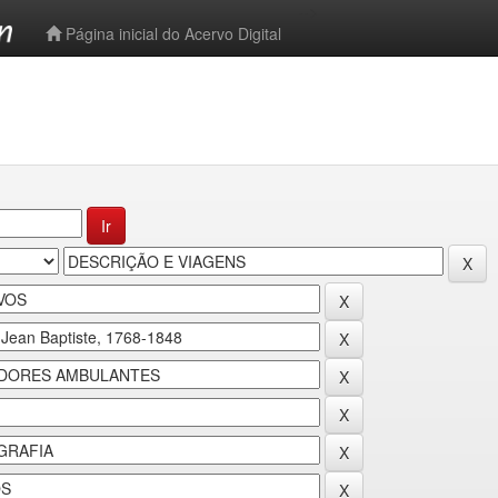
-->
Página inicial do Acervo Digital