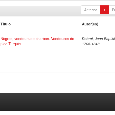
Anterior
1
P
Título
Autor(es)
Nègres, vendeurs de charbon. Vendeuses de
Debret, Jean Baptist
pled Turquie
1768-1848