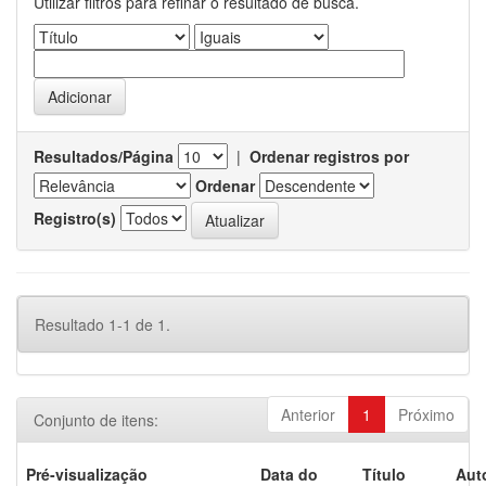
Utilizar filtros para refinar o resultado de busca.
Resultados/Página
|
Ordenar registros por
Ordenar
Registro(s)
Resultado 1-1 de 1.
Anterior
1
Próximo
Conjunto de itens:
Pré-visualização
Data do
Título
Aut