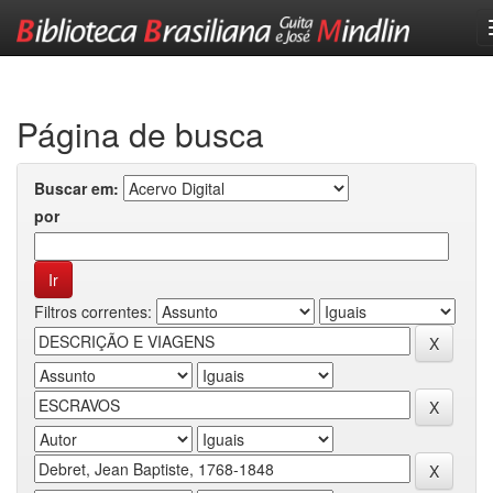
Skip
navigation
Página de busca
Buscar em:
por
Filtros correntes: