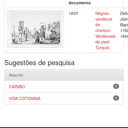
documento
1835
Nègres,
Debr
vendeurs
Jea
de
Bapt
charbon.
176
Vendeuses
184
de pled
Turquie
Sugestões de pesquisa
Assunto
CARVÃO
1
VIDA COTIDIANA
1