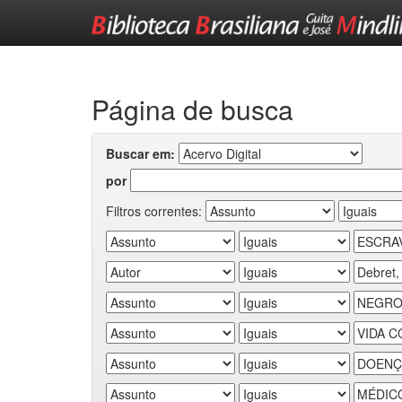
Skip
navigation
Página de busca
Buscar em:
por
Filtros correntes: