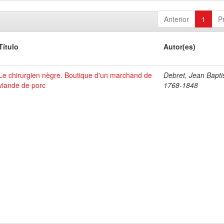
Anterior
1
P
Título
Autor(es)
Le chirurgien nègre. Boutique d'un marchand de
Debret, Jean Bapti
viande de porc
1768-1848