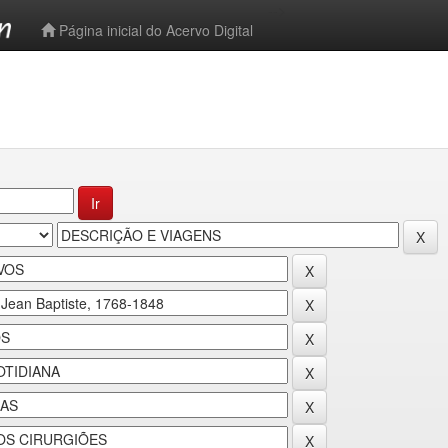
-->
Página inicial do Acervo Digital