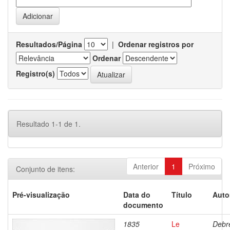
Resultados/Página
|
Ordenar registros por
Ordenar
Registro(s)
Resultado 1-1 de 1.
Anterior
1
Próximo
Conjunto de itens:
Pré-visualização
Data do
Título
Auto
documento
1835
Le
Debre