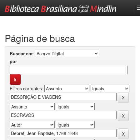
Skip
navigation
Página de busca
Buscar em:
por
Filtros correntes: