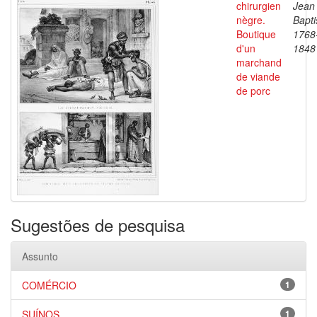
chirurgien
Jean
nègre.
Bapti
Boutique
1768
d'un
1848
marchand
de viande
de porc
Sugestões de pesquisa
Assunto
COMÉRCIO
1
SUÍNOS
1