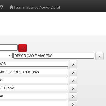
-->
Página inicial do Acervo Digital