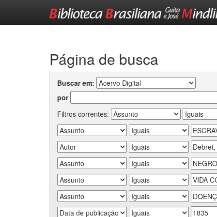
Skip
navigation
Página de busca
Buscar em:
por
Filtros correntes: