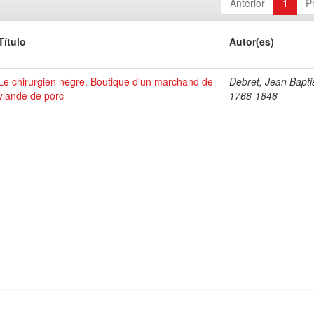
Anterior
1
P
Título
Autor(es)
Le chirurgien nègre. Boutique d'un marchand de
Debret, Jean Bapti
viande de porc
1768-1848