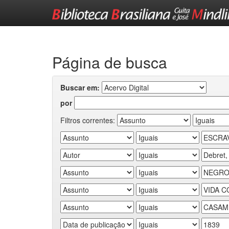
Skip
navigation
Página de busca
Buscar em:
por
Filtros correntes: