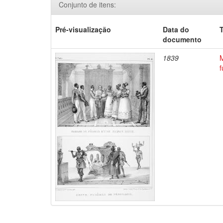
Conjunto de itens:
Pré-visualização
Data do
T
documento
1839
M
f