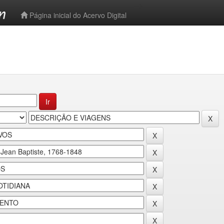
-->
Página inicial do Acervo Digital