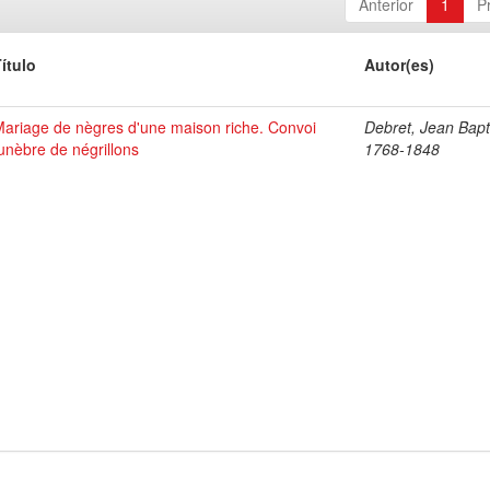
Anterior
1
P
ítulo
Autor(es)
ariage de nègres d'une maison riche. Convoi
Debret, Jean Bapt
unèbre de négrillons
1768-1848