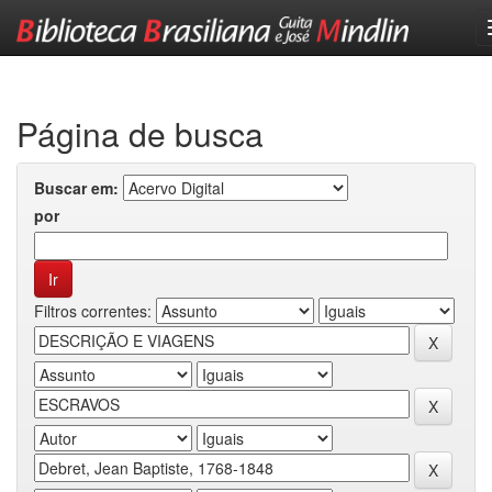
Skip
navigation
Página de busca
Buscar em:
por
Filtros correntes: