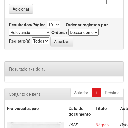
Resultados/Página
|
Ordenar registros por
Ordenar
Registro(s)
Resultado 1-1 de 1.
Anterior
1
Próximo
Conjunto de itens:
Pré-visualização
Data do
Título
Aut
documento
1835
Nègres,
Debr