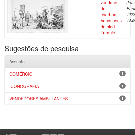
vendeurs
Jea
de
Bapt
charbon.
176
Vendeuses
184
de pled
Turquie
Sugestões de pesquisa
Assunto
COMÉRCIO
1
ICONOGRAFIA
1
VENDEDORES AMBULANTES
1