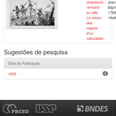
chasseurs
Jean
rentrant
Bapti
en ville.
1768
Le retour
1848
des
nègres
d'un
naturaliste
Sugestões de pesquisa
Data de Publicação
1835
1