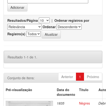
Resultados/Página
|
Ordenar registros por
Ordenar
Registro(s)
Resultado 1-1 de 1.
Anterior
1
Próximo
Conjunto de itens:
Pré-visualização
Data do
Título
Auto
documento
1835
Nègres
Debr