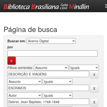
Skip
navigation
Página de busca
Buscar em:
por
Filtros correntes: