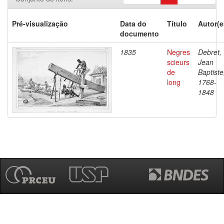
Pré-visualização
Data do
Título
Autor(e
documento
1835
Negres
Debret,
scieurs
Jean
de
Baptiste
long
1768-
1848