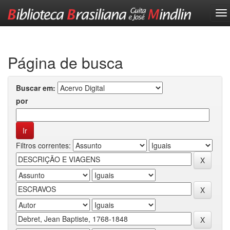
Skip
navigation
Página de busca
Buscar em:
por
Filtros correntes: