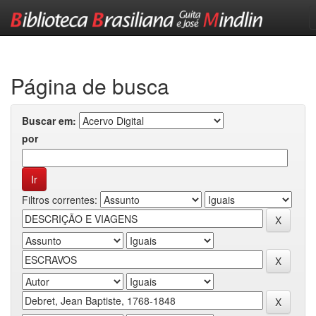
Skip
navigation
Página de busca
Buscar em:
por
Filtros correntes: