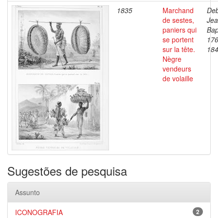
1835
Marchand
Deb
de sestes,
Je
paniers qui
Bap
se portent
176
sur la tête.
18
Nègre
vendeurs
de volaille
Sugestões de pesquisa
Assunto
ICONOGRAFIA
2