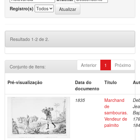
Registro(s)
Resultado 1-2 de 2.
Anterior
1
Próximo
Conjunto de itens:
Pré-visualização
Data do
Título
Aut
documento
1835
Marchand
Deb
de
Je
sambouras.
Bap
Vendeur de
176
palmito
18