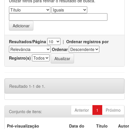
Utilizar filtros para refinar o resultado de busca.
Resultados/Página
|
Ordenar registros por
Ordenar
Registro(s)
Resultado 1-1 de 1.
Anterior
1
Próximo
Conjunto de itens:
Pré-visualização
Data do
Título
Autor