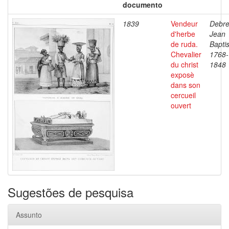
documento
1839
Vendeur
Debre
d'herbe
Jean
de ruda.
Baptis
Chevalier
1768-
du christ
1848
exposè
dans son
cercueil
ouvert
Sugestões de pesquisa
Assunto