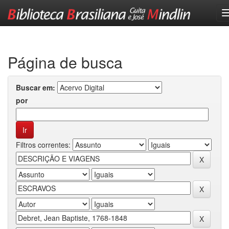
Skip
navigation
Página de busca
Buscar em:
por
Filtros correntes: