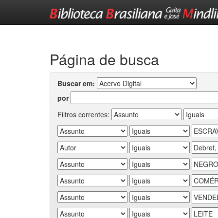
Skip
navigation
Página de busca
Buscar em:
por
Filtros correntes: