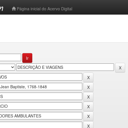
-->
Página inicial do Acervo Digital