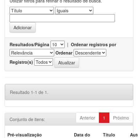
Utilizar filtros para refinar o resultado de busca.
Resultados/Página
|
Ordenar registros por
Ordenar
Registro(s)
Resultado 1-1 de 1.
Anterior
1
Próximo
Conjunto de itens:
Pré-visualização
Data do
Título
Aut