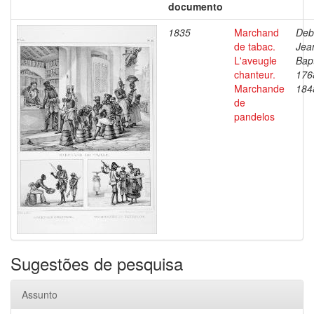
documento
1835
Marchand
Deb
de tabac.
Jea
L'aveugle
Bapt
chanteur.
176
Marchande
184
de
pandelos
Sugestões de pesquisa
Assunto