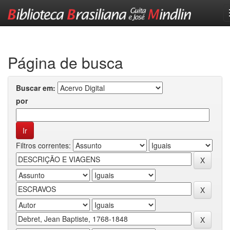
Skip
navigation
Página de busca
Buscar em:
por
Filtros correntes: