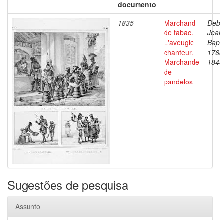
documento
1835
Marchand
Deb
de tabac.
Jea
L'aveugle
Bapt
chanteur.
176
Marchande
184
de
pandelos
Sugestões de pesquisa
Assunto