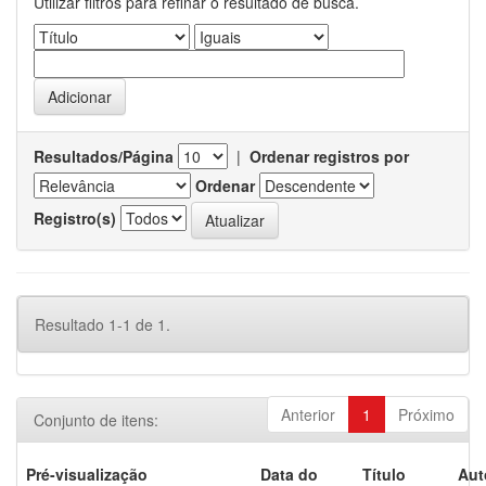
Utilizar filtros para refinar o resultado de busca.
Resultados/Página
|
Ordenar registros por
Ordenar
Registro(s)
Resultado 1-1 de 1.
Anterior
1
Próximo
Conjunto de itens:
Pré-visualização
Data do
Título
Aut