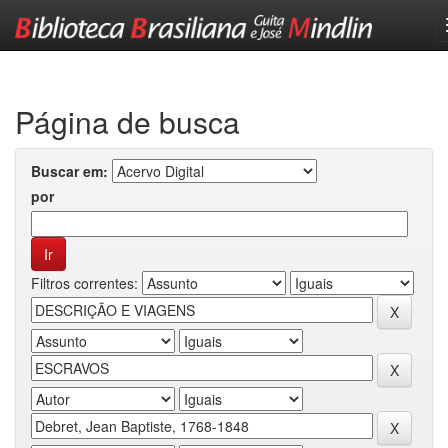
Skip
navigation
Página de busca
Buscar em:
por
Filtros correntes: