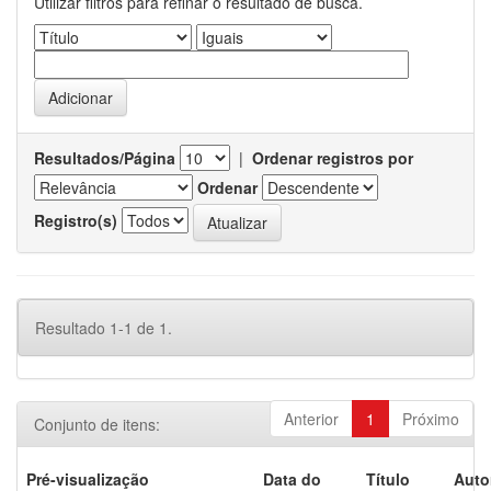
Utilizar filtros para refinar o resultado de busca.
Resultados/Página
|
Ordenar registros por
Ordenar
Registro(s)
Resultado 1-1 de 1.
Anterior
1
Próximo
Conjunto de itens:
Pré-visualização
Data do
Título
Auto