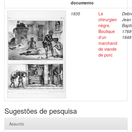
documento
1835
Le
Debre
chirurgien
Jean
nègre.
Bapti
Boutique
1768
d'un
1848
marchand
de viande
de porc
Sugestões de pesquisa
Assunto