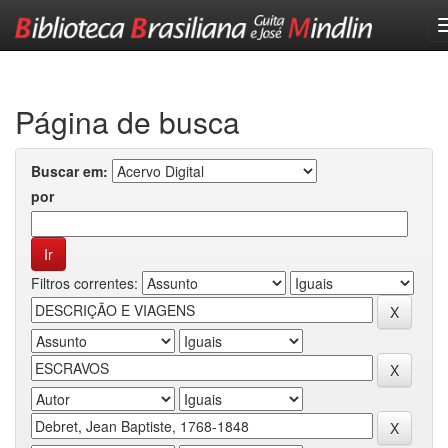
Skip
navigation
Página de busca
Buscar em:
por
Filtros correntes: