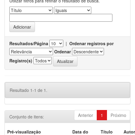
Utilizar filtros para refinar o resultado de busca.
Resultados/Página
|
Ordenar registros por
Ordenar
Registro(s)
Resultado 1-1 de 1.
Anterior
1
Próximo
Conjunto de itens:
Pré-visualização
Data do
Título
Autor