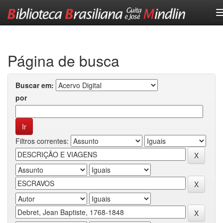
Skip
navigation
Página de busca
Buscar em:
por
Filtros correntes: