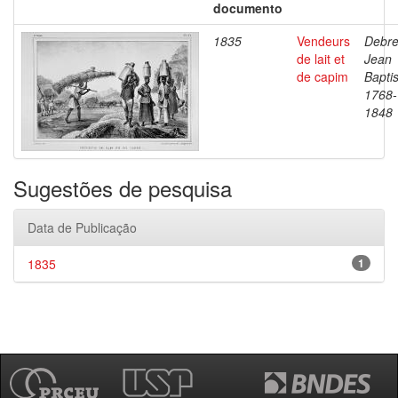
documento
1835
Vendeurs
Debre
de lait et
Jean
de capim
Baptis
1768-
1848
Sugestões de pesquisa
Data de Publicação
1835
1