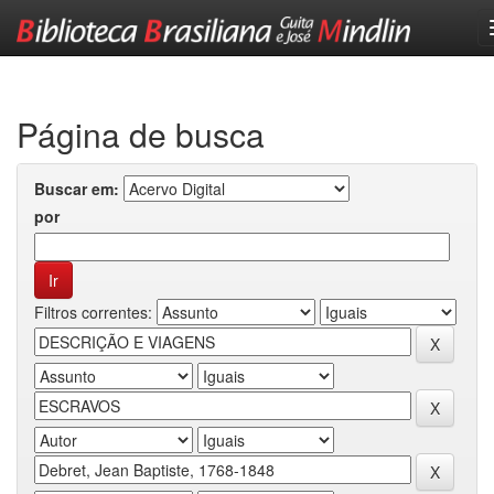
Skip
navigation
Página de busca
Buscar em:
por
Filtros correntes: