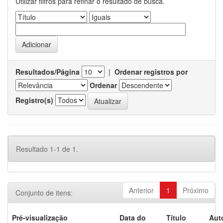
Utilizar filtros para refinar o resultado de busca.
Resultados/Página
|
Ordenar registros por
Ordenar
Registro(s)
Resultado 1-1 de 1.
Anterior
1
Próximo
Conjunto de itens:
Pré-visualização
Data do
Título
Aut