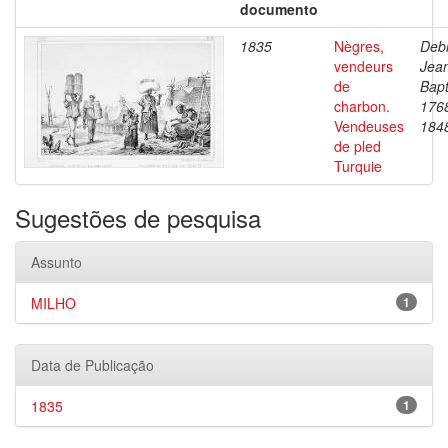
documento
1835
Nègres,
Debr
vendeurs
Jea
de
Bapt
charbon.
176
Vendeuses
184
de pled
Turquie
Sugestões de pesquisa
Assunto
MILHO
1
Data de Publicação
1835
1