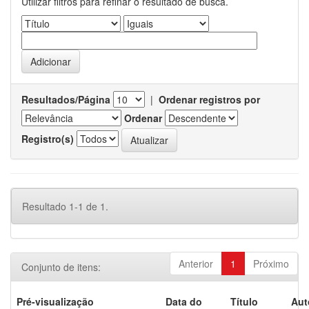
Utilizar filtros para refinar o resultado de busca.
Resultados/Página
|
Ordenar registros por
Ordenar
Registro(s)
Resultado 1-1 de 1.
Anterior
1
Próximo
Conjunto de itens:
Pré-visualização
Data do
Título
Aut