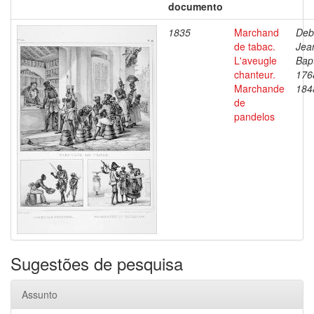
documento
1835
Marchand
Deb
de tabac.
Jea
L'aveugle
Bapt
chanteur.
176
Marchande
184
de
pandelos
Sugestões de pesquisa
Assunto