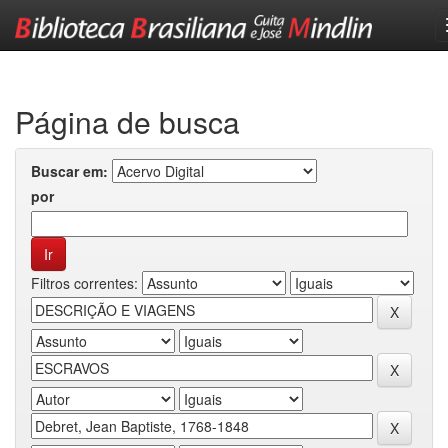
Skip
navigation
Página de busca
Buscar em:
por
Filtros correntes: