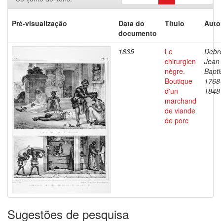
Pré-visualização
Data do
Título
Auto
documento
1835
Le
Debre
chirurgien
Jean
nègre.
Bapti
Boutique
1768
d'un
1848
marchand
de viande
de porc
Sugestões de pesquisa