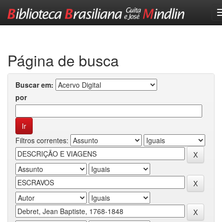
Skip
navigation
Página de busca
Buscar em:
por
Filtros correntes: