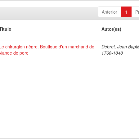
Anterior
1
P
Título
Autor(es)
Le chirurgien nègre. Boutique d'un marchand de
Debret, Jean Bapti
viande de porc
1768-1848