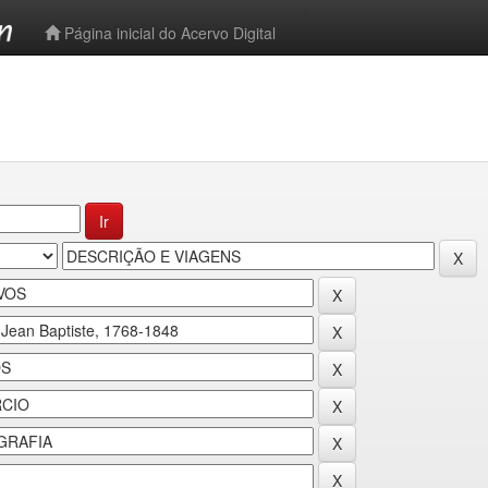
-->
Página inicial do Acervo Digital