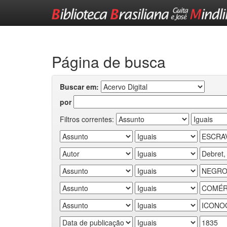
Skip
navigation
Página de busca
Buscar em:
por
Filtros correntes: