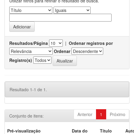
Utilizar filtros para refinar o resultado de busca.
Resultados/Página
|
Ordenar registros por
Ordenar
Registro(s)
Resultado 1-1 de 1.
Anterior
1
Próximo
Conjunto de itens:
Pré-visualização
Data do
Título
Auto