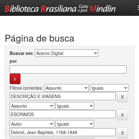
Skip
navigation
Página de busca
Buscar em:
por
Filtros correntes: