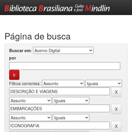
Skip
navigation
Página de busca
Buscar em:
por
Filtros correntes: