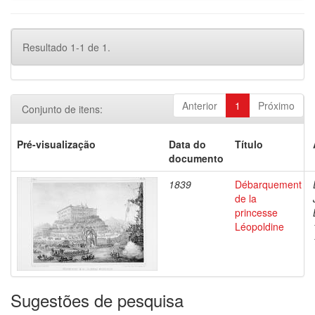
Resultado 1-1 de 1.
Anterior
1
Próximo
Conjunto de itens:
Pré-visualização
Data do
Título
documento
1839
Débarquement
de la
princesse
Léopoldine
Sugestões de pesquisa