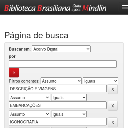
Skip
navigation
Página de busca
Buscar em:
por
Filtros correntes: